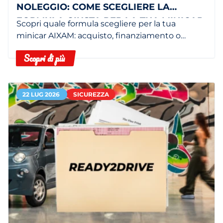
NOLEGGIO: COME SCEGLIERE LA
FORMULA GIUSTA PER LA TUA MINICAR
Scopri quale formula scegliere per la tua
minicar AIXAM: acquisto, finanziamento o
noleggio in base alle tue esigenze.
Scopri di più
22 LUG 2026
SICUREZZA